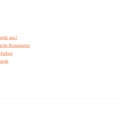
metik aus?
liche Rezepturen
rfarben
metik