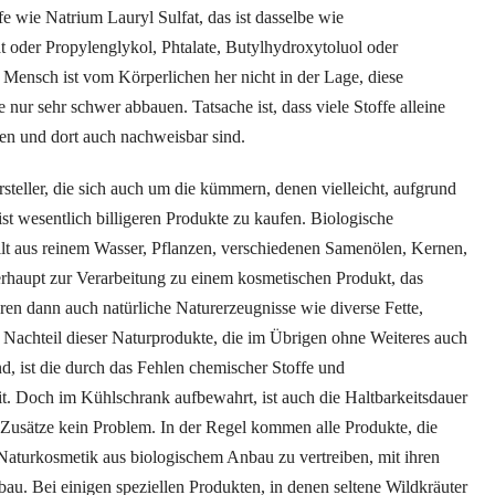
e wie Natrium Lauryl Sulfat, das ist dasselbe wie
t oder Propylenglykol, Phtalate, Butylhydroxytoluol oder
Mensch ist vom Körperlichen her nicht in der Lage, diese
 nur sehr schwer abbauen. Tatsache ist, dass viele Stoffe alleine
en und dort auch nachweisbar sind.
steller, die sich auch um die kümmern, denen vielleicht, aufgrund
eist wesentlich billigeren Produkte zu kaufen. Biologische
lt aus reinem Wasser, Pflanzen, verschiedenen Samenölen, Kernen,
rhaupt zur Verarbeitung zu einem kosmetischen Produkt, das
en dann auch natürliche Naturerzeugnisse wie diverse Fette,
Nachteil dieser Naturprodukte, die im Übrigen ohne Weiteres auch
d, ist die durch das Fehlen chemischer Stoffe und
t. Doch im Kühlschrank aufbewahrt, ist auch die Haltbarkeitsdauer
 Zusätze kein Problem. In der Regel kommen alle Produkte, die
Naturkosmetik aus biologischem Anbau zu vertreiben, mit ihren
nbau. Bei einigen speziellen Produkten, in denen seltene Wildkräuter