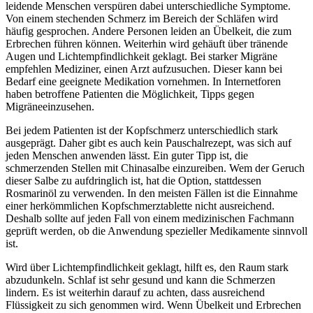
leidende Menschen verspüren dabei unterschiedliche Symptome.
Von einem stechenden Schmerz im Bereich der Schläfen wird
häufig gesprochen. Andere Personen leiden an Übelkeit, die zum
Erbrechen führen können. Weiterhin wird gehäuft über tränende
Augen und Lichtempfindlichkeit geklagt. Bei starker Migräne
empfehlen Mediziner, einen Arzt aufzusuchen. Dieser kann bei
Bedarf eine geeignete Medikation vornehmen. In Internetforen
haben betroffene Patienten die Möglichkeit, Tipps gegen
Migräneeinzusehen.
Bei jedem Patienten ist der Kopfschmerz unterschiedlich stark
ausgeprägt. Daher gibt es auch kein Pauschalrezept, was sich auf
jeden Menschen anwenden lässt. Ein guter Tipp ist, die
schmerzenden Stellen mit Chinasalbe einzureiben. Wem der Geruch
dieser Salbe zu aufdringlich ist, hat die Option, stattdessen
Rosmarinöl zu verwenden. In den meisten Fällen ist die Einnahme
einer herkömmlichen Kopfschmerztablette nicht ausreichend.
Deshalb sollte auf jeden Fall von einem medizinischen Fachmann
geprüft werden, ob die Anwendung spezieller Medikamente sinnvoll
ist.
Wird über Lichtempfindlichkeit geklagt, hilft es, den Raum stark
abzudunkeln. Schlaf ist sehr gesund und kann die Schmerzen
lindern. Es ist weiterhin darauf zu achten, dass ausreichend
Flüssigkeit zu sich genommen wird. Wenn Übelkeit und Erbrechen