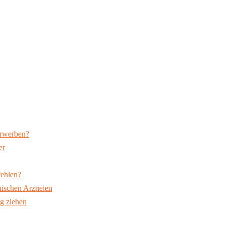
erwerben?
er
fehlen?
hischen Arzneien
ng ziehen